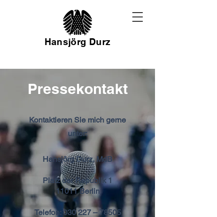
Hansjörg Durz
Pressekontakt
Kontaktieren Sie mich gerne
unter:
Hansjörg Durz, MdB
Platz der Republik 1
11011 Berlin
Telefon: 030 227 – 78505