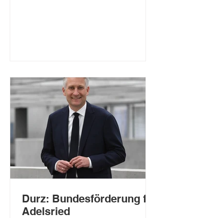
Deutschen Bundestages am heutigen
Mittwoch beschlossen. Gefördert wird
die Sanierung des örtlichen
Hallenbads. Der direkt gewählte
Bundestagsabgeordnete für Augsburg-
Land, Hansjörg Durz, freut sich über
den heutigen Beschluss: „Dass sich
das Projekt aus Gersthofen in einem
massiv überz
Durz: Bundesförderung für
Adelsried