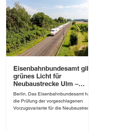
Investitionen in Klimaschutz, Wohnen
und wirtschaftliche Entwicklung“
Eisenbahnbundesamt gibt
grünes Licht für
Neubaustrecke Ulm –
Augsburg
Berlin. Das Eisenbahnbundesamt hat
die Prüfung der vorgeschlagenen
Vorzugsvariante für die Neubaustrecke
Ulm - Augsburg abgeschlossen und
die Unterlagen dem
Bundesverkehrsministerium zugeleitet.