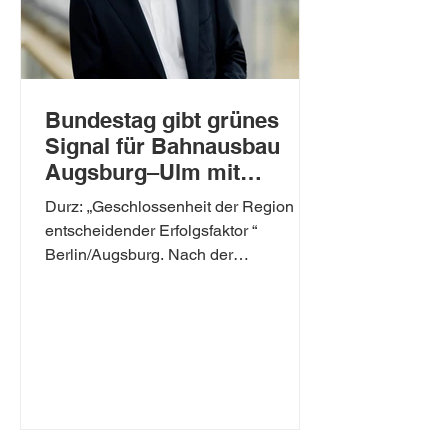
Bundestag gibt grünes
Signal für Bahnausbau
Augsburg–Ulm mit
Regionalhalt
Durz: „Geschlossenheit der Region ist
Zusmarshausen
entscheidender Erfolgsfaktor “
Berlin/Augsburg. Nach der
Beschlussempfehlung am Mittwoch im
Verkehrsausschuss hat der Deutsche
Bundestag am Donnerstagabend
einstimmig die Umsetzung der von der
Region befürworteten Trasse der
Neubaustrecke Augsburg–Ulm
beschlossen und damit grünes Licht für
die nächsten Planungsschritte