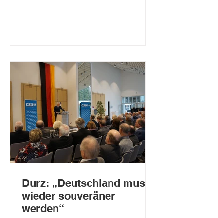
Aus den Unterlagen geht hervor, dass
das Eisenbahnbundesamt die von der
DB InfraGO erarbeitete und von der
Region unterstützte Vorzugsvariante
genehmigt und somit grünes Licht für
die Maßnahme gegeben hat. Heute hat
nun das Bundesverkehrsministerium
die Unterlagen dem Parlament zugele
Durz: „Deutschland muss
wieder souveräner
werden“