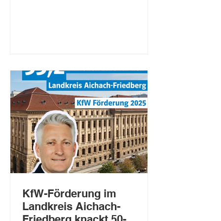
Glasfaserleitungen. Die gesamte
Investitions-summe, die von Bund,
Land und Kommune finanziert wird, be-
läuft sich auf 5,1 Millionen Euro. „Diese
erhebliche Investition ist ein wichtiger
Schritt zur Verbesserung der digitalen
Infrastruktur vor Ort. Ich freue mich,
dass der Bund di
KfW-Förderung im
Landkreis Aichach-
Friedberg knackt 50-