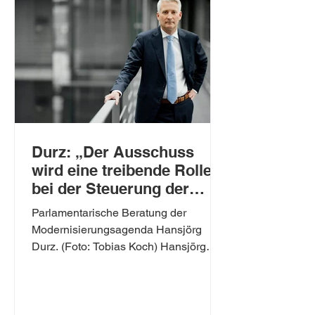
Durz: „Der Ausschuss
wird eine treibende Rolle
bei der Steuerung der
Reformprozesse
Parlamentarische Beratung der
übernehmen“
Modernisierungsagenda Hansjörg
Durz. (Foto: Tobias Koch) Hansjörg
Durz MdB, Ausschussvorsitzender für...