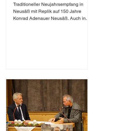
Traditioneller Neujahrsempfang in
Neusäß mit Replik auf 150 Jahre
Konrad Adenauer Neusäß. Auch in
diesem Jahr hat der CSU-
Bundestagsabgeordnete Hansjörg
Durz wieder zu dem traditionellen
Neujahrsempfang in die Stadthalle in
Neusäß geladen. Am vergangenen
Samstag kamen rund 150 Gäste aus
dem Bundeswahlkreis Augsburg-Land
zusammen. Durz widmete seine knapp
45-minütige Neujahrsrede dem 150.
Geburtstag von Bundeskanzler Konrad
Adenauer und verwies dabei auf die
politischen Parall