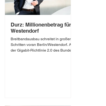
Durz: Millionenbetrag für
Westendorf
Breitbandausbau schreitet in großen
Schritten voran Berlin/Westendorf. Aus
der Gigabit-Richtlinie 2.0 des Bundes
erhält Westendorf Fördermittel in Höhe
von 531.000 Euro für den Ausbau von
Glasfaserleitungen. Die insgesamte
Investitionssumme beläuft sich auf fast
1,1 Millionen Euro durch den Anteil
des Landes und der Kommune. „Diese
erhebliche Investition ist ein wichtiger
Schritt zur Verbesserung der digitalen
Infrastruktur vor Ort. Ich freue mich,