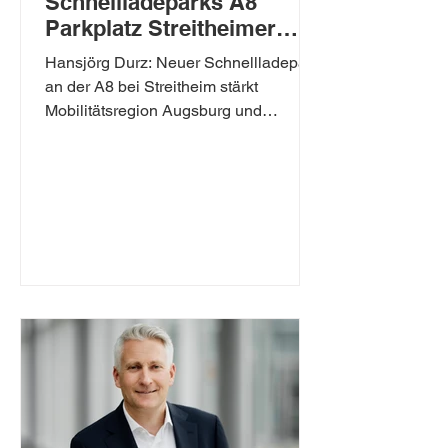
Schnellladeparks A8
Parkplatz Streitheimer
Forst
Hansjörg Durz: Neuer Schnellladepark
an der A8 bei Streitheim stärkt
Mobilitätsregion Augsburg und
unseren ländlichen Raum Augsburg-
Land. Heute wurde der neue
Schnelladepark an der A8 bei
Streitheim eröffnet. Damit steht auf
beiden Seiten der Autobahn – am
Parkplatz Streitheimer Forst in
Fahrtrichtung München und in
Fahrtrichtung Stuttgart – jeweils ein
identisch aufgebauter Schnellladepark
für Elektrofahrzeuge zur Verfügung.
Die Anlagen sind Teil des
Deutschlandnetzes, mit d