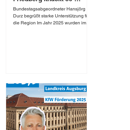
Millionen-Marke
Bundestagsabgeordneter Hansjörg
Durz begrüßt starke Unterstützung für
die Region Im Jahr 2025 wurden im
Landkreis Aichach-Friedberg
zahlreiche Unternehmen,
Privatpersonen und Kommunen durch
Programme der KfW-Bankengruppe
unterstützt. Insgesamt wurden 1077
Förderzusagen mit einem Volumen von
53,2 Millionen Euro erteilt. „Damit hat
unser Landkreis die 50-Millionen-
Marke deutlich überschritten – ein
klares Signal für Investitionen in
Klimaschutz, Wohnen und
wirtschaftliche Entwi