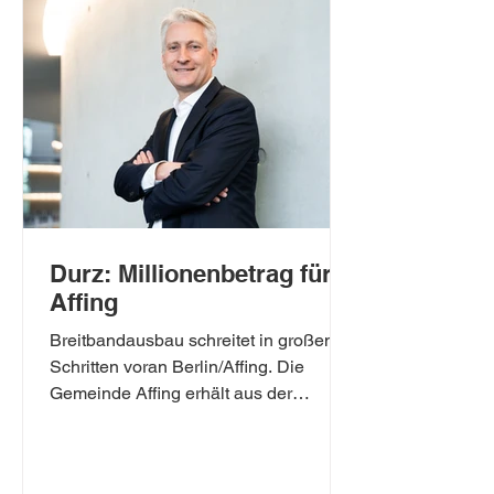
dass der Bund die finanziel
Durz: Millionenbetrag für
Affing
Breitbandausbau schreitet in großen
Schritten voran Berlin/Affing. Die
Gemeinde Affing erhält aus der
Gigabit-Richtli-nie 2.0 des Bundes
Fördermittel in Höhe von 2,6 Millionen
Euro für den Ausbau von