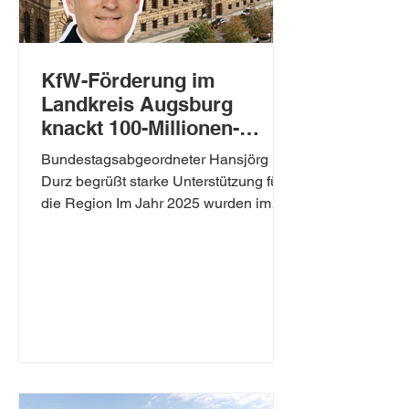
KfW-Förderung im
Landkreis Augsburg
knackt 100-Millionen-
Marke
Bundestagsabgeordneter Hansjörg
Durz begrüßt starke Unterstützung für
die Region Im Jahr 2025 wurden im
Landkreis Augsburg zahlreiche
Unternehmen, Privatpersonen und
Kommunen durch Programme der KfW-
Bankengruppe unterstützt. Insgesamt
wurden 2008 Förderzusagen mit einem
Volumen von 103,9 Millionen Euro
erteilt. „Damit hat unser Landkreis die
100-Millionen-Marke deutlich
überschritten – ein klares Signal für