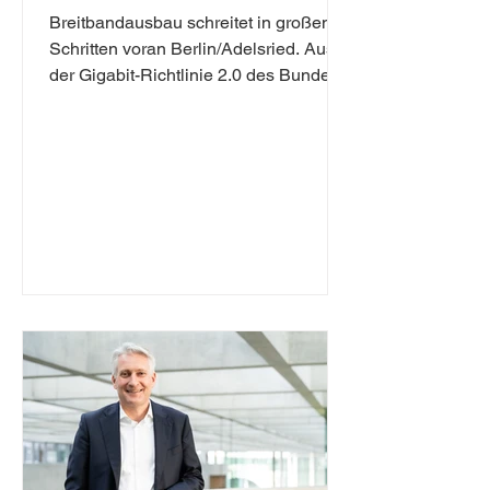
Breitbandausbau schreitet in großen
Schritten voran Berlin/Adelsried. Aus
der Gigabit-Richtlinie 2.0 des Bundes
erhält die Gemeinde Adelsried
Fördermittel in Höhe von 837.000 Euro
für den Ausbau von
Glasfaserleitungen. Die gesamte
Investitionssumme, die von Bund, Land
und Kommune finanziert wird, beläuft
sich auf fast 1,7 Millionen Euro. „Diese
erhebliche Investition ist ein wichtiger
Schritt zur Verbesserung der digitalen
Infrastruktur vor Ort. Ich freue mich,
dass der Bund