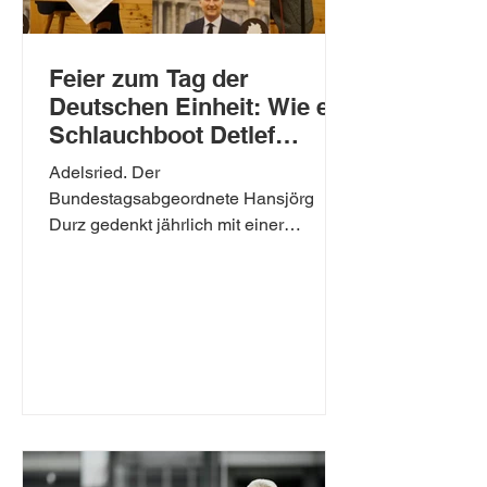
Feier zum Tag der
Deutschen Einheit: Wie ein
Schlauchboot Detlef
Hellmuth ins Gefängnis
Adelsried. Der
brachte
Bundestagsabgeordnete Hansjörg
Durz gedenkt jährlich mit einer
Festveranstaltung dem Tag der
Deutschen Einheit. In diesem...