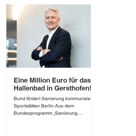
gegeben. Für den CSU-
Bundestagsabgeordneten Hansjörg
Durz ist die Entscheidung ein
Meilenstein für Bayerisch Schwaben
und
Eine Million Euro für das
Hallenbad in Gersthofen!
Bund fördert Sanierung kommunaler
Sportstätten Berlin Aus dem
Bundesprogramm „Sanierung
kommunaler Sportstätten“ fließt eine
Million Euro nach Gersthofen. Das hat
der Haushaltsausschuss des