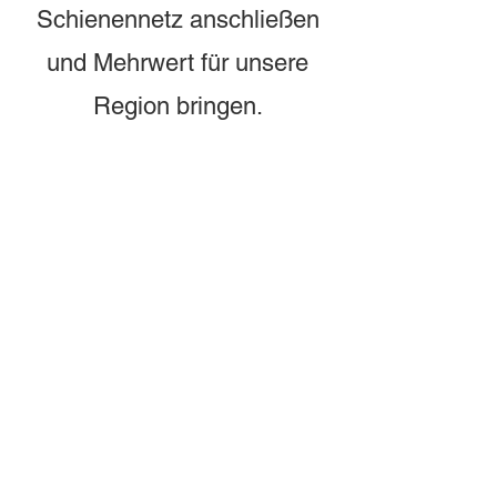
Schienennetz anschließen
und Mehrwert für unsere
Region bringen.
5.500.000.000
EUR
aktuell geschätzte Projektkosten
26 Minuten
Zielfahrt von Augsburg nach Ulm
300 km/h
Höchstgeschwindigkeit
Höchste Priorität
im Bundesverkehrswegeplan 2030