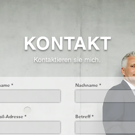
KONTAKT
Kontaktieren sie mich.
name
Nachname
ail-Adresse
Betreff